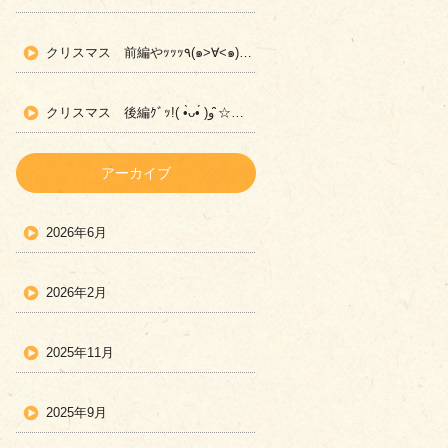
クリスマス 前編やｯｯｯ٩(๑>∀<๑)وた☆宇部市 日楽児童デイサービス☆
クリスマス 後編ｸﾞｯ!( •̀ᴗ•́ )و ̑̑☆宇部市 日楽児童デイサービス☆
アーカイブ
2026年6月
2026年2月
2025年11月
2025年9月