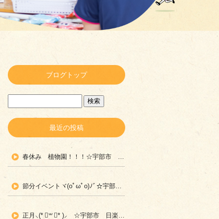
ブログトップ
最近の投稿
春休み 植物園！！！☆宇部市 日楽児童デイサービス☆
節分イベントヾ(oﾟωﾟo)ﾉﾞ☆宇部市 日楽児童デイサービス☆
正月⸜(* ॑꒳ ॑* )⸝ ☆宇部市 日楽児童デイサービス☆