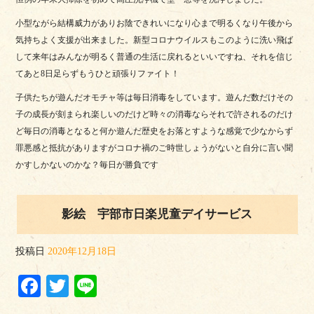
小型ながら結構威力がありお陰できれいになり心まで明るくなり午後から
気持ちよく支援が出来ました。新型コロナウイルスもこのように洗い飛ば
して来年はみんなが明るく普通の生活に戻れるといいですね、それを信じ
てあと8日足らずもうひと頑張りファイト！
子供たちが遊んだオモチャ等は毎日消毒をしています。遊んだ数だけその
子の成長が刻まられ楽しいのだけど時々の消毒ならそれで許されるのだけ
ど毎日の消毒となると何か遊んだ歴史をお落とすような感覚で少なからず
罪悪感と抵抗がありますがコロナ禍のご時世しょうがないと自分に言い聞
かすしかないのかな？毎日が勝負です
影絵 宇部市日楽児童デイサービス
投稿日
2020年12月18日
Facebook
Twitter
Line