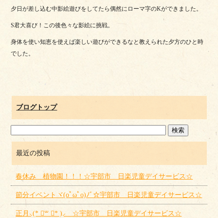
夕日が差し込む中影絵遊びをしてたら偶然にローマ字のKができました。
S君大喜び！この後色々な影絵に挑戦。
身体を使い知恵を使えば楽しい遊びができるなと教えられた夕方のひと時
でした。
ブログトップ
最近の投稿
春休み 植物園！！！☆宇部市 日楽児童デイサービス☆
節分イベントヾ(oﾟωﾟo)ﾉﾞ☆宇部市 日楽児童デイサービス☆
正月⸜(* ॑꒳ ॑* )⸝ ☆宇部市 日楽児童デイサービス☆