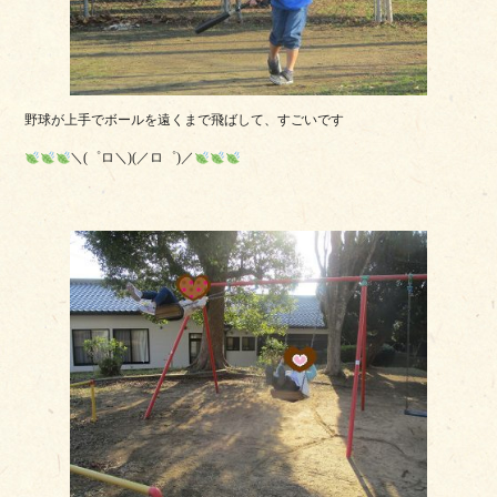
野球が上手でボールを遠くまで飛ばして、すごいです
＼(゜ロ＼)(／ロ゜)／