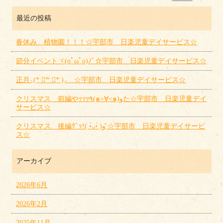
最近の投稿
春休み 植物園！！！☆宇部市 日楽児童デイサービス☆
節分イベントヾ(oﾟωﾟo)ﾉﾞ☆宇部市 日楽児童デイサービス☆
正月⸜(* ॑꒳ ॑* )⸝ ☆宇部市 日楽児童デイサービス☆
クリスマス 前編やｯｯｯ٩(๑>∀<๑)وた☆宇部市 日楽児童デイ
サービス☆
クリスマス 後編ｸﾞｯ!( •̀ᴗ•́ )و ̑̑☆宇部市 日楽児童デイサービ
ス☆
アーカイブ
2026年6月
2026年2月
2025年11月