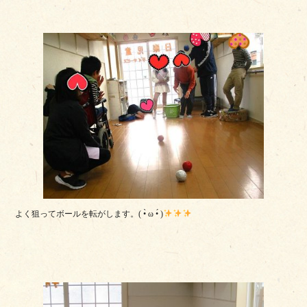
よく狙ってボールを転がします。( •̀ ω •́ )