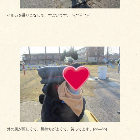
イルカを乗りこなして、すごいです。╰(*°▽°*)╯
外の風が涼しくて、気持ちがよくて、笑ってます。(o^―^o)ﾆｺ