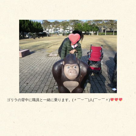
ゴリラの背中に職員と一緒に乗ります。(〃￣︶￣)人(￣︶￣〃)