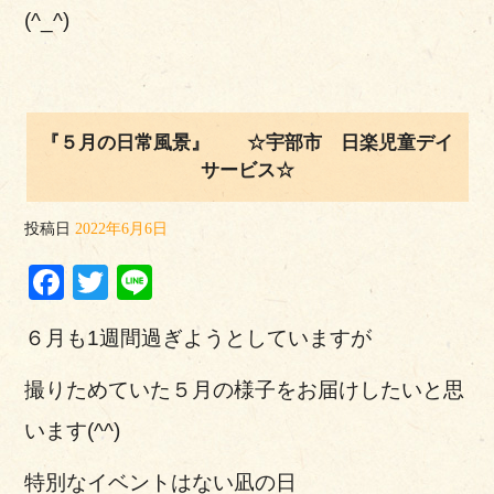
(^_^)
『５月の日常風景』 ☆宇部市 日楽児童デイ
サービス☆
投稿日
2022年6月6日
Facebook
Twitter
Line
６月も1週間過ぎようとしていますが
撮りためていた５月の様子をお届けしたいと思
います(^^)
特別なイベントはない凪の日