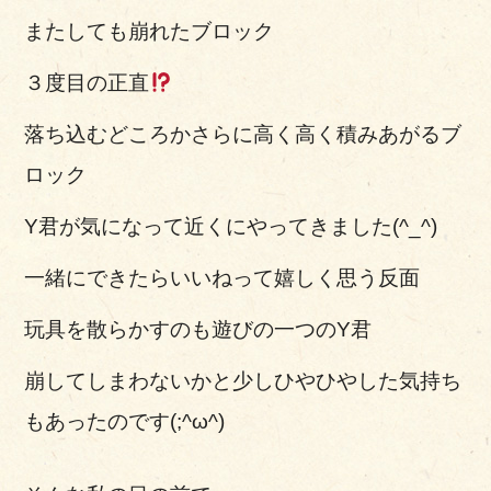
またしても崩れたブロック
３度目の正直
落ち込むどころかさらに高く高く積みあがるブ
ロック
Y君が気になって近くにやってきました(^_^)
一緒にできたらいいねって嬉しく思う反面
玩具を散らかすのも遊びの一つのY君
崩してしまわないかと少しひやひやした気持ち
もあったのです(;^ω^)