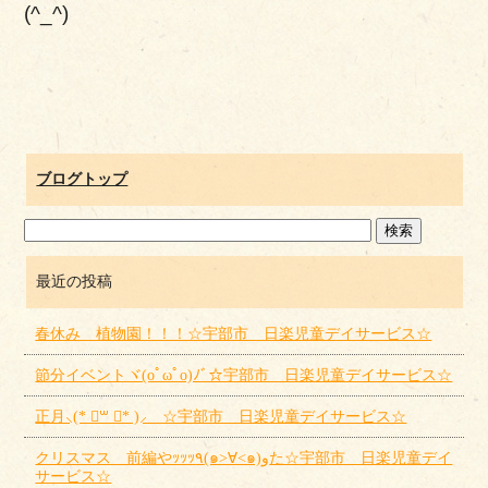
(^_^)
ブログトップ
最近の投稿
春休み 植物園！！！☆宇部市 日楽児童デイサービス☆
節分イベントヾ(oﾟωﾟo)ﾉﾞ☆宇部市 日楽児童デイサービス☆
正月⸜(* ॑꒳ ॑* )⸝ ☆宇部市 日楽児童デイサービス☆
クリスマス 前編やｯｯｯ٩(๑>∀<๑)وた☆宇部市 日楽児童デイ
サービス☆