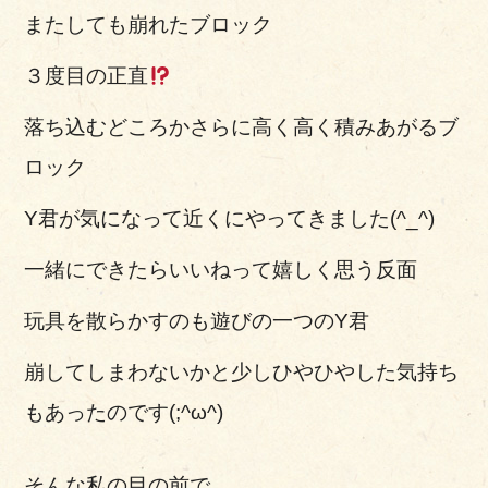
またしても崩れたブロック
３度目の正直
落ち込むどころかさらに高く高く積みあがるブ
ロック
Y君が気になって近くにやってきました(^_^)
一緒にできたらいいねって嬉しく思う反面
玩具を散らかすのも遊びの一つのY君
崩してしまわないかと少しひやひやした気持ち
もあったのです(;^ω^)
そんな私の目の前で