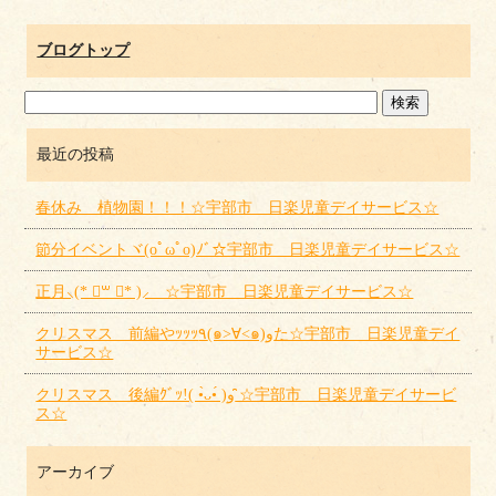
ブログトップ
最近の投稿
春休み 植物園！！！☆宇部市 日楽児童デイサービス☆
節分イベントヾ(oﾟωﾟo)ﾉﾞ☆宇部市 日楽児童デイサービス☆
正月⸜(* ॑꒳ ॑* )⸝ ☆宇部市 日楽児童デイサービス☆
クリスマス 前編やｯｯｯ٩(๑>∀<๑)وた☆宇部市 日楽児童デイ
サービス☆
クリスマス 後編ｸﾞｯ!( •̀ᴗ•́ )و ̑̑☆宇部市 日楽児童デイサービ
ス☆
アーカイブ