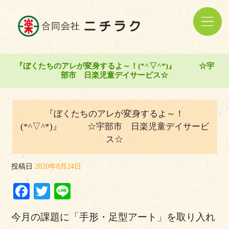
『ぼくたちのアレが変身するよ～！(*^▽^*)』 ☆宇
部市 日楽児童デイサービス☆
『ぼくたちのアレが変身するよ～！
(*^▽^*)』 ☆宇部市 日楽児童デイサービ
ス☆
投稿日
2020年8月24日
Facebook
Twitter
Line
今月の課題に「手形・足型アート」を取り入れ