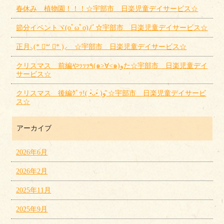
春休み 植物園！！！☆宇部市 日楽児童デイサービス☆
節分イベントヾ(oﾟωﾟo)ﾉﾞ☆宇部市 日楽児童デイサービス☆
正月⸜(* ॑꒳ ॑* )⸝ ☆宇部市 日楽児童デイサービス☆
クリスマス 前編やｯｯｯ٩(๑>∀<๑)وた☆宇部市 日楽児童デイ
サービス☆
クリスマス 後編ｸﾞｯ!( •̀ᴗ•́ )و ̑̑☆宇部市 日楽児童デイサービ
ス☆
アーカイブ
2026年6月
2026年2月
2025年11月
2025年9月