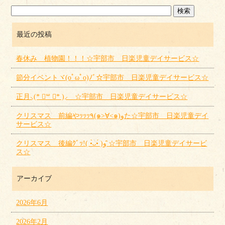
最近の投稿
春休み 植物園！！！☆宇部市 日楽児童デイサービス☆
節分イベントヾ(oﾟωﾟo)ﾉﾞ☆宇部市 日楽児童デイサービス☆
正月⸜(* ॑꒳ ॑* )⸝ ☆宇部市 日楽児童デイサービス☆
クリスマス 前編やｯｯｯ٩(๑>∀<๑)وた☆宇部市 日楽児童デイ
サービス☆
クリスマス 後編ｸﾞｯ!( •̀ᴗ•́ )و ̑̑☆宇部市 日楽児童デイサービ
ス☆
アーカイブ
2026年6月
2026年2月