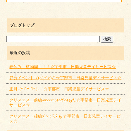
ブログトップ
最近の投稿
春休み 植物園！！！☆宇部市 日楽児童デイサービス☆
節分イベントヾ(oﾟωﾟo)ﾉﾞ☆宇部市 日楽児童デイサービス☆
正月⸜(* ॑꒳ ॑* )⸝ ☆宇部市 日楽児童デイサービス☆
クリスマス 前編やｯｯｯ٩(๑>∀<๑)وた☆宇部市 日楽児童デイ
サービス☆
クリスマス 後編ｸﾞｯ!( •̀ᴗ•́ )و ̑̑☆宇部市 日楽児童デイサービ
ス☆