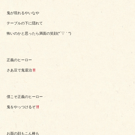
鬼が現れるやいなや
テーブルの下に隠れて
怖いのかと思ったら満面の笑顔(*´▽｀*)
正義のヒーロー
さあ豆で鬼退治
僕こそ正義のヒーロー
鬼をやっつけるぞ
お面の顔もこん棒も