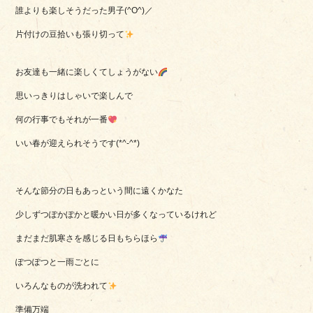
誰よりも楽しそうだった男子(^O^)／
片付けの豆拾いも張り切って
お友達も一緒に楽しくてしょうがない
思いっきりはしゃいで楽しんで
何の行事でもそれが一番
いい春が迎えられそうです(*^-^*)
そんな節分の日もあっという間に遠くかなた
少しずつぽかぽかと暖かい日が多くなっているけれど
まだまだ肌寒さを感じる日もちらほら
ぽつぽつと一雨ごとに
いろんなものが洗われて
準備万端