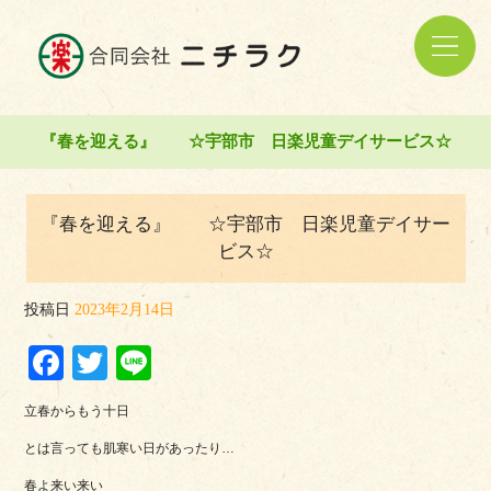
『春を迎える』 ☆宇部市 日楽児童デイサービス☆
『春を迎える』 ☆宇部市 日楽児童デイサー
ビス☆
投稿日
2023年2月14日
Facebook
Twitter
Line
立春からもう十日
とは言っても肌寒い日があったり…
春よ来い来い