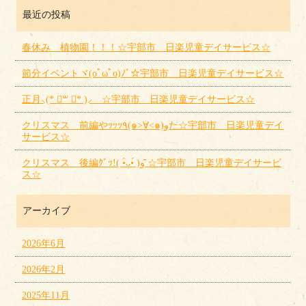
最近の投稿
春休み 植物園！！！☆宇部市 日楽児童デイサービス☆
節分イベントヾ(oﾟωﾟo)ﾉﾞ☆宇部市 日楽児童デイサービス☆
正月⸜(* ॑꒳ ॑* )⸝ ☆宇部市 日楽児童デイサービス☆
クリスマス 前編やｯｯｯ٩(๑>∀<๑)وた☆宇部市 日楽児童デイ
サービス☆
クリスマス 後編ｸﾞｯ!( •̀ᴗ•́ )و ̑̑☆宇部市 日楽児童デイサービ
ス☆
アーカイブ
2026年6月
2026年2月
2025年11月