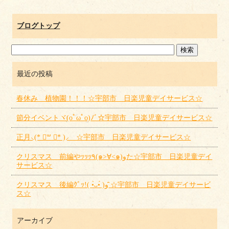
ブログトップ
最近の投稿
春休み 植物園！！！☆宇部市 日楽児童デイサービス☆
節分イベントヾ(oﾟωﾟo)ﾉﾞ☆宇部市 日楽児童デイサービス☆
正月⸜(* ॑꒳ ॑* )⸝ ☆宇部市 日楽児童デイサービス☆
クリスマス 前編やｯｯｯ٩(๑>∀<๑)وた☆宇部市 日楽児童デイ
サービス☆
クリスマス 後編ｸﾞｯ!( •̀ᴗ•́ )و ̑̑☆宇部市 日楽児童デイサービ
ス☆
アーカイブ