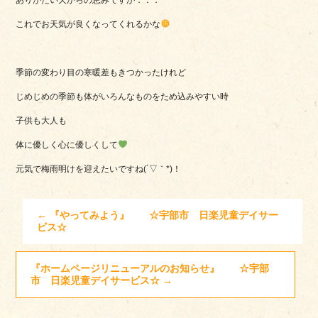
これでお天気が良くなってくれるかな
季節の変わり目の寒暖差もきつかったけれど
じめじめの季節も体がいろんなものをため込みやすい時
子供も大人も
体に優しく心に優しくして
元気で梅雨明けを迎えたいですね(´▽｀*)！
←
『やってみよう』 ☆宇部市 日楽児童デイサー
ビス☆
『ホームページリニューアルのお知らせ』 ☆宇部
市 日楽児童デイサービス☆
→