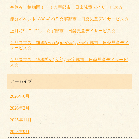
春休み 植物園！！！☆宇部市 日楽児童デイサービス☆
節分イベントヾ(oﾟωﾟo)ﾉﾞ☆宇部市 日楽児童デイサービス☆
正月⸜(* ॑꒳ ॑* )⸝ ☆宇部市 日楽児童デイサービス☆
クリスマス 前編やｯｯｯ٩(๑>∀<๑)وた☆宇部市 日楽児童デイ
サービス☆
クリスマス 後編ｸﾞｯ!( •̀ᴗ•́ )و ̑̑☆宇部市 日楽児童デイサービ
ス☆
アーカイブ
2026年6月
2026年2月
2025年11月
2025年9月