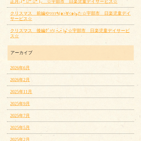
正月⸜(* ॑꒳ ॑* )⸝ ☆宇部市 日楽児童デイサービス☆
クリスマス 前編やｯｯｯ٩(๑>∀<๑)وた☆宇部市 日楽児童デイ
サービス☆
クリスマス 後編ｸﾞｯ!( •̀ᴗ•́ )و ̑̑☆宇部市 日楽児童デイサービ
ス☆
アーカイブ
2026年6月
2026年2月
2025年11月
2025年9月
2025年7月
2025年5月
2025年2月