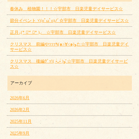
春休み 植物園！！！☆宇部市 日楽児童デイサービス☆
節分イベントヾ(oﾟωﾟo)ﾉﾞ☆宇部市 日楽児童デイサービス☆
正月⸜(* ॑꒳ ॑* )⸝ ☆宇部市 日楽児童デイサービス☆
クリスマス 前編やｯｯｯ٩(๑>∀<๑)وた☆宇部市 日楽児童デイ
サービス☆
クリスマス 後編ｸﾞｯ!( •̀ᴗ•́ )و ̑̑☆宇部市 日楽児童デイサービ
ス☆
アーカイブ
2026年6月
2026年2月
2025年11月
2025年9月