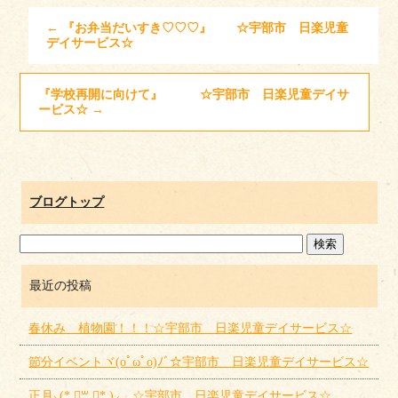
←
『お弁当だいすき♡♡♡』 ☆宇部市 日楽児童
デイサービス☆
『学校再開に向けて』 ☆宇部市 日楽児童デイサ
ービス☆
→
ブログトップ
最近の投稿
春休み 植物園！！！☆宇部市 日楽児童デイサービス☆
節分イベントヾ(oﾟωﾟo)ﾉﾞ☆宇部市 日楽児童デイサービス☆
正月⸜(* ॑꒳ ॑* )⸝ ☆宇部市 日楽児童デイサービス☆