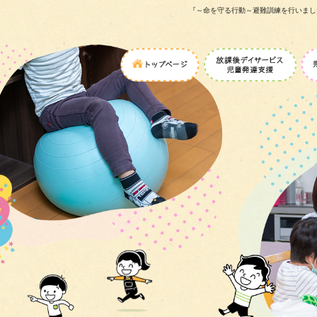
『～命を守る行動～避難訓練を行いまし