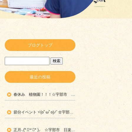
ブログトップ
最近の投稿
春休み 植物園！！！☆宇部市 日楽児童デイサービス☆
節分イベントヾ(oﾟωﾟo)ﾉﾞ☆宇部市 日楽児童デイサービス☆
正月⸜(* ॑꒳ ॑* )⸝ ☆宇部市 日楽児童デイサービス☆