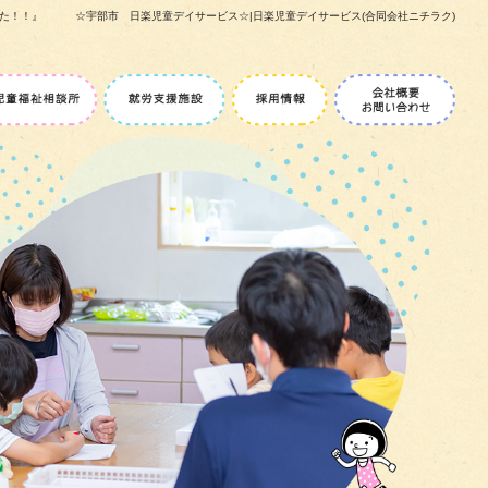
た！！』 ☆宇部市 日楽児童デイサービス☆|日楽児童デイサービス(合同会社ニチラク)