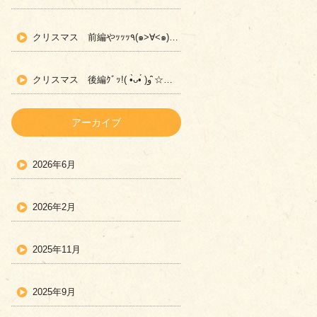
クリスマス 前編やｯｯｯ٩(๑>∀<๑)وた☆宇部市 日楽児童デイサービス☆
クリスマス 後編ｸﾞｯ!( •̀ᴗ•́ )و ̑̑☆宇部市 日楽児童デイサービス☆
アーカイブ
2026年6月
2026年2月
2025年11月
2025年9月