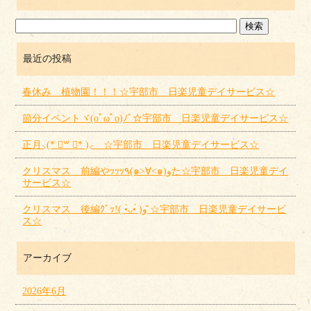
最近の投稿
春休み 植物園！！！☆宇部市 日楽児童デイサービス☆
節分イベントヾ(oﾟωﾟo)ﾉﾞ☆宇部市 日楽児童デイサービス☆
正月⸜(* ॑꒳ ॑* )⸝ ☆宇部市 日楽児童デイサービス☆
クリスマス 前編やｯｯｯ٩(๑>∀<๑)وた☆宇部市 日楽児童デイ
サービス☆
クリスマス 後編ｸﾞｯ!( •̀ᴗ•́ )و ̑̑☆宇部市 日楽児童デイサービ
ス☆
アーカイブ
2026年6月