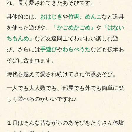
れ、長く愛されてきたあそびです。
具体的には、
おはじき
や
竹馬
、
めんこ
など道具
を使った遊びや、
「かごめかごめ」
や
「はない
ちもんめ」
など友達同士でわいわい楽しむ遊
び、さらには
手遊び
や
わらべうた
なども伝承あ
そびに含まれます。
時代を越えて愛され続けてきた伝承あそび。
一人でも大人数でも、部屋でも外でも簡単に楽
しく遊べるのがいいですね♪
１月はそんな昔ながらのあそびをたくさん体験