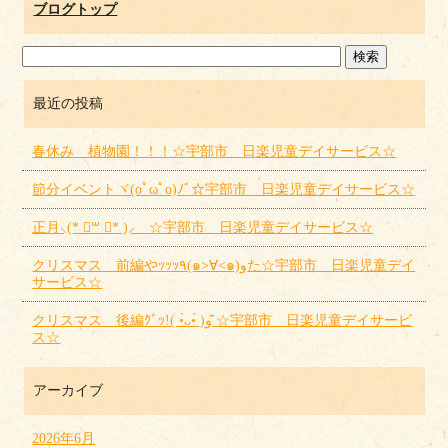
ブログトップ
最近の投稿
春休み 植物園！！！☆宇部市 日楽児童デイサービス☆
節分イベントヾ(oﾟωﾟo)ﾉﾞ☆宇部市 日楽児童デイサービス☆
正月⸜(* ॑꒳ ॑* )⸝ ☆宇部市 日楽児童デイサービス☆
クリスマス 前編やｯｯｯ٩(๑>∀<๑)وた☆宇部市 日楽児童デイ
サービス☆
クリスマス 後編ｸﾞｯ!( •̀ᴗ•́ )و ̑̑☆宇部市 日楽児童デイサービ
ス☆
アーカイブ
2026年6月