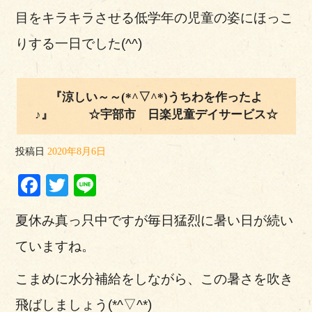
目をキラキラさせる低学年の児童の姿にほっこ
りする一日でした(^^)
『涼しい～～(*^▽^*)うちわを作ったよ
♪』 ☆宇部市 日楽児童デイサービス☆
投稿日
2020年8月6日
Facebook
Twitter
Line
夏休み真っ只中ですが毎日猛烈に暑い日が続い
ていますね。
こまめに水分補給をしながら、この暑さを吹き
飛ばしましょう(*^▽^*)