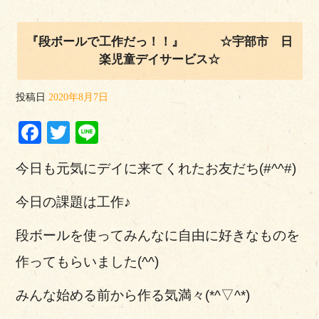
『段ボールで工作だっ！！』 ☆宇部市 日
楽児童デイサービス☆
投稿日
2020年8月7日
Facebook
Twitter
Line
今日も元気にデイに来てくれたお友だち(#^^#)
今日の課題は工作♪
段ボールを使ってみんなに自由に好きなものを
作ってもらいました(^^)
みんな始める前から作る気満々(*^▽^*)