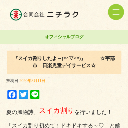
オフィシャルブログ
『スイカ割りしたよ～(*^▽^*)』 ☆宇部
市 日楽児童デイサービス☆
投稿日
2020年8月11日
Facebook
Twitter
Line
スイカ割り
夏の風物詩、
を行いました！
「スイカ割り初めて！ドキドキする～♡」と嬉