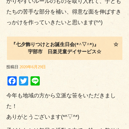
かりやすいルールのものを取り入れて、子ども
たちの苦手な部分を補い、得意な面を伸ばすき
っかけを作っていきたいと思います(^^)
『七夕飾りつけとお誕生日会(*^▽^*)』 ☆
宇部市 日楽児童デイサービス☆
投稿日
2020年6月29日
Facebook
Twitter
Line
今年も地域の方から立派な笹をいただきまし
た！
ありがとうございます(*^▽^*)