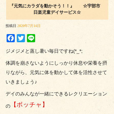
『元気にカラダを動かそう！！』 ☆宇部市
日楽児童デイサービス☆
投稿日
2020年7月14日
Facebook
Twitter
Line
ジメジメと蒸し暑い毎日ですね(*_*;
体調を崩さないようにしっかり休息や栄養を摂
りながら、元気に体を動かして体を活性させて
いきましょう♪
デイのみんなが一緒にできるレクリエーション
【ボッチャ】
の