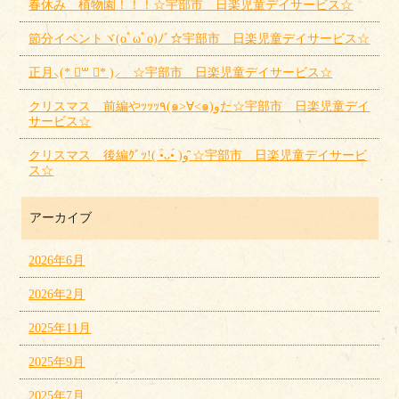
春休み 植物園！！！☆宇部市 日楽児童デイサービス☆
節分イベントヾ(oﾟωﾟo)ﾉﾞ☆宇部市 日楽児童デイサービス☆
正月⸜(* ॑꒳ ॑* )⸝ ☆宇部市 日楽児童デイサービス☆
クリスマス 前編やｯｯｯ٩(๑>∀<๑)وた☆宇部市 日楽児童デイ
サービス☆
クリスマス 後編ｸﾞｯ!( •̀ᴗ•́ )و ̑̑☆宇部市 日楽児童デイサービ
ス☆
アーカイブ
2026年6月
2026年2月
2025年11月
2025年9月
2025年7月