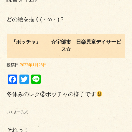
どの絵を描く(・ω・)？
『ボッチャ』 ☆宇部市 日楽児童デイサービ
ス☆
投稿日
2022年1月28日
Facebook
Twitter
Line
冬休みのレク②ボッチャの様子です
いくよー(^_^)
それっ！