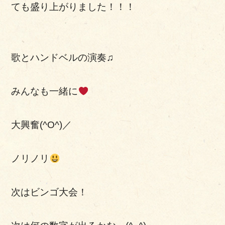
ても盛り上がりました！！！
歌とハンドベルの演奏♫
みんなも一緒に
大興奮(^O^)／
ノリノリ
次はビンゴ大会！