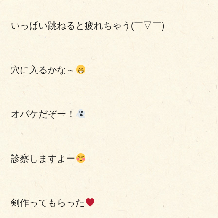
いっぱい跳ねると疲れちゃう(￣▽￣)
穴に入るかな～
オバケだぞー！
診察しますよー
剣作ってもらった