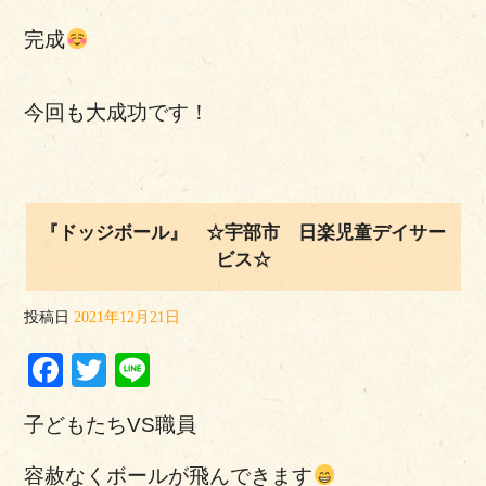
完成
今回も大成功です！
『ドッジボール』 ☆宇部市 日楽児童デイサー
ビス☆
投稿日
2021年12月21日
Facebook
Twitter
Line
子どもたちVS職員
容赦なくボールが飛んできます