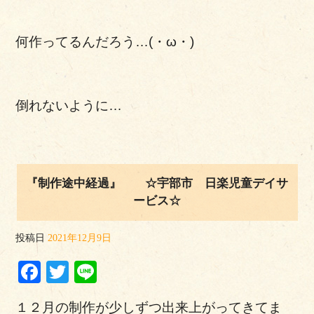
何作ってるんだろう…(・ω・)
倒れないように…
『制作途中経過』 ☆宇部市 日楽児童デイサ
ービス☆
投稿日
2021年12月9日
Facebook
Twitter
Line
１２月の制作が少しずつ出来上がってきてま