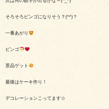
次は何の数字が出るかな～(^_^)
そろそろビンゴになりそう？(^^)？
一番あがり
ビンゴ
景品ゲット
最後はケーキ作り！
デコレーションこってます☆