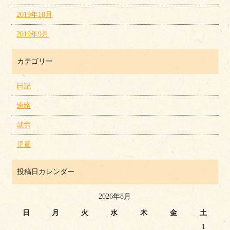
2019年10月
2019年9月
カテゴリー
日記
連絡
就労
児童
投稿日カレンダー
2026年8月
日
月
火
水
木
金
土
1